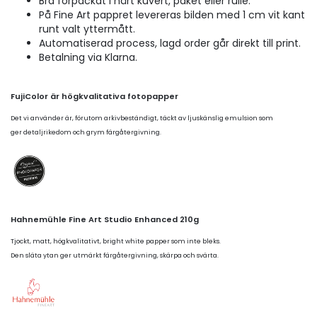
Bra förpackat i hårt kuvert, paket eller rulle.
På Fine Art pappret levereras bilden med 1 cm vit kant
runt valt yttermått.
Automatiserad process, lagd order går direkt till print.
Betalning via Klarna.
FujiColor är högkvalitativa fotopapper
Det vi använder är, förutom arkivbeständigt, täckt av ljuskänslig emulsion som
ger detaljrikedom och grym färgåtergivning.
Hahnemühle Fine Art Studio Enhanced 210g
Tjockt, matt, högkvalitativt, bright white papper som inte bleks.
Den släta ytan ger utmärkt färgåtergivning, skärpa och svärta.