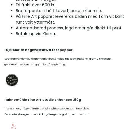
Fri frakt över 600 kr.
Bra förpackat i hårt kuvert, paket eller rulle.
På Fine Art pappret levereras bilden med 1 cm vit kant
runt valt yttermått.
Automatiserad process, lagd order går direkt till print.
Betalning via Klarna.
FujiColor är högkvalitativa fotopapper
Det vi använder är, förutom arkivbeständigt, täckt av ljuskänslig emulsion som
ger detaljrikedom och grym färgåtergivning.
Hahnemühle Fine Art Studio Enhanced 210g
Tjockt, matt, högkvalitativt, bright white papper som inte bleks.
Den släta ytan ger utmärkt färgåtergivning, skärpa och svärta.