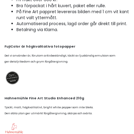
Bra förpackat i hårt kuvert, paket eller rulle.
På Fine Art pappret levereras bilden med 1 cm vit kant
runt valt yttermått.
Automatiserad process, lagd order går direkt till print.
Betalning via Klarna.
FujiColor är högkvalitativa fotopapper
Det vi använder är, förutom arkivbeständigt, täckt av ljuskänslig emulsion som
ger detaljrikedom och grym färgåtergivning.
Hahnemühle Fine Art Studio Enhanced 210g
Tjockt, matt, högkvalitativt, bright white papper som inte bleks.
Den släta ytan ger utmärkt färgåtergivning, skärpa och svärta.