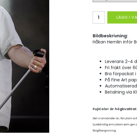
LÄGG I 
Bildbeskrivning:
Håkan Hemlin inför 
Leverans 2-4 d
Fri frakt över 6
Bra förpackat i 
På Fine Art pap
Automatiserad p
Betalning via K
FujiColor är högkvalita
Det vi använder är, förutom ar
ljuskänslig emulsion som ger
färgåtergivning.