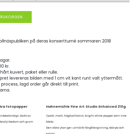
VARUKORGEN
Bollnäspubliken på deras konsertturné sommaren 2018
agar.
00 kr.
hårt kuvert, paket eller rulle.
pret levereras bilden med 1 cm vit kant runt valt yttermått.
rocess, lagd order går direkt till print.
larna.
tiva fotopapper
Hahnemühle Fine Art Studio Enhanced 210g
kivbeständigt, täckt av
Tjockt, matt, högkvalitativt, bright white papper som inte
 detaljrikedom och grym
bleks.
Den släta ytan ger utmärkt färgåtergivning, skärpa och
svärta.