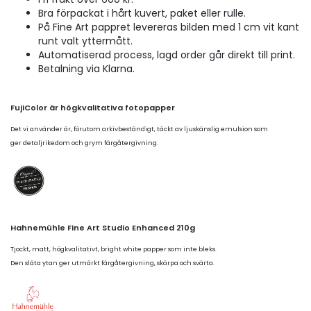
Bra förpackat i hårt kuvert, paket eller rulle.
På Fine Art pappret levereras bilden med 1 cm vit kant
runt valt yttermått.
Automatiserad process, lagd order går direkt till print.
Betalning via Klarna.
FujiColor är högkvalitativa fotopapper
Det vi använder är, förutom arkivbeständigt, täckt av ljuskänslig emulsion som
ger detaljrikedom och grym färgåtergivning.
Hahnemühle Fine Art Studio Enhanced 210g
Tjockt, matt, högkvalitativt, bright white papper som inte bleks.
Den släta ytan ger utmärkt färgåtergivning, skärpa och svärta.