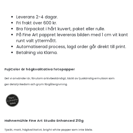
Leverans 2-4 dagar.
Fri frakt över 600 kr.
Bra förpackat i hårt kuvert, paket eller rulle.
På Fine Art pappret levereras bilden med 1 cm vit kant
runt valt yttermått.
Automatiserad process, lagd order går direkt till print.
Betalning via Klarna.
FujiColor är högkvalitativa fotopapper
Det vi använder är, förutom arkivbeständigt, täckt av ljuskänslig emulsion som
ger detaljrikedom och grym färgåtergivning.
Hahnemühle Fine Art Studio Enhanced 210g
Tjockt, matt, högkvalitativt, bright white papper som inte bleks.