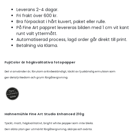
Leverans 2-4 dagar.
Fri frakt över 600 kr.
Bra förpackat i hårt kuvert, paket eller rulle.
På Fine Art pappret levereras bilden med 1 cm vit kant
runt valt yttermått.
Automatiserad process, lagd order går direkt till print.
Betalning via Klarna.
FujiColor är högkvalitativa fotopapper
Det vi använder är, förutom arkivbeständigt, täckt av ljuskänslig emulsion som
ger detaljrikedom och grym färgåtergivning.
Hahnemühle Fine Art Studio Enhanced 210g
Tjockt, matt, högkvalitativt, bright white papper som inte bleks.
Den släta ytan ger utmärkt färgåtergivning, skärpa och svärta.