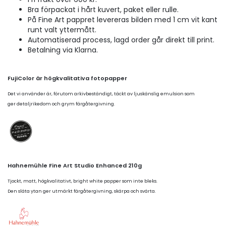
Bra förpackat i hårt kuvert, paket eller rulle.
På Fine Art pappret levereras bilden med 1 cm vit kant
runt valt yttermått.
Automatiserad process, lagd order går direkt till print.
Betalning via Klarna.
FujiColor är högkvalitativa fotopapper
Det vi använder är, förutom arkivbeständigt, täckt av ljuskänslig emulsion som
ger detaljrikedom och grym färgåtergivning.
Hahnemühle Fine Art Studio Enhanced 210g
Tjockt, matt, högkvalitativt, bright white papper som inte bleks.
Den släta ytan ger utmärkt färgåtergivning, skärpa och svärta.