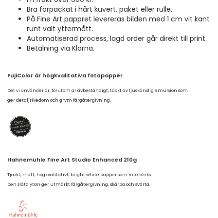
Bra förpackat i hårt kuvert, paket eller rulle.
På Fine Art pappret levereras bilden med 1 cm vit kant
runt valt yttermått.
Automatiserad process, lagd order går direkt till print.
Betalning via Klarna.
FujiColor är högkvalitativa fotopapper
Det vi använder är, förutom arkivbeständigt, täckt av ljuskänslig emulsion som
ger detaljrikedom och grym färgåtergivning.
Hahnemühle Fine Art Studio Enhanced 210g
Tjockt, matt, högkvalitativt, bright white papper som inte bleks.
Den släta ytan ger utmärkt färgåtergivning, skärpa och svärta.