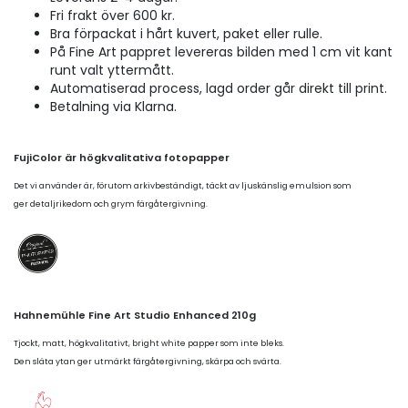
Fri frakt över 600 kr.
Bra förpackat i hårt kuvert, paket eller rulle.
På Fine Art pappret levereras bilden med 1 cm vit kant
runt valt yttermått.
Automatiserad process, lagd order går direkt till print.
Betalning via Klarna.
FujiColor är högkvalitativa fotopapper
Det vi använder är, förutom arkivbeständigt, täckt av ljuskänslig emulsion som
ger detaljrikedom och grym färgåtergivning.
Hahnemühle Fine Art Studio Enhanced 210g
Tjockt, matt, högkvalitativt, bright white papper som inte bleks.
Den släta ytan ger utmärkt färgåtergivning, skärpa och svärta.