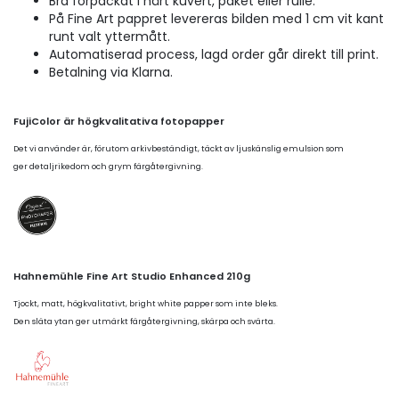
Bra förpackat i hårt kuvert, paket eller rulle.
På Fine Art pappret levereras bilden med 1 cm vit kant
runt valt yttermått.
Automatiserad process, lagd order går direkt till print.
Betalning via Klarna.
FujiColor är högkvalitativa fotopapper
Det vi använder är, förutom arkivbeständigt, täckt av ljuskänslig emulsion som
ger detaljrikedom och grym färgåtergivning.
Hahnemühle Fine Art Studio Enhanced 210g
Tjockt, matt, högkvalitativt, bright white papper som inte bleks.
Den släta ytan ger utmärkt färgåtergivning, skärpa och svärta.