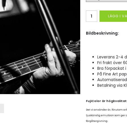
LÄGG I 
Bildbeskrivning:
Leverans 2-4 d
Fri frakt över 6
Bra förpackat i 
På Fine Art pap
Automatiserad p
Betalning via K
FujiColor är högkvalita
Det vi använder är, förutom ar
ljuskänslig emulsion som ger
färgåtergivning.