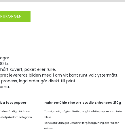
VARUKORGEN
agar.
00 kr.
hårt kuvert, paket eller rulle.
pret levereras bilden med 1 cm vit kant runt valt yttermått.
rocess, lagd order går direkt till print.
larna.
tiva fotopapper
Hahnemühle Fine Art Studio Enhanced 210g
kivbeständigt, täckt av
Tjockt, matt, högkvalitativt, bright white papper som inte
 detaljrikedom och grym
bleks.
Den släta ytan ger utmärkt färgåtergivning, skärpa och
svärta.