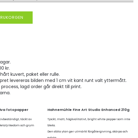
VARUKORGEN
agar.
00 kr.
hårt kuvert, paket eller rulle.
pret levereras bilden med 1 cm vit kant runt valt yttermått.
rocess, lagd order går direkt till print.
larna.
tiva fotopapper
Hahnemühle Fine Art Studio Enhanced 210g
kivbeständigt, täckt av
Tjockt, matt, högkvalitativt, bright white papper som inte
 detaljrikedom och grym
bleks.
Den släta ytan ger utmärkt färgåtergivning, skärpa och
svärta.