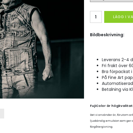
LÄGG I 
Bildbeskrivning:
Leverans 2-4 d
Fri frakt över 6
Bra förpackat i 
På Fine Art pap
Automatiserad p
Betalning via K
FujiColor är högkvalita
Det vi använder är, förutom ar
ljuskänslig emulsion som ger
färgåtergivning.