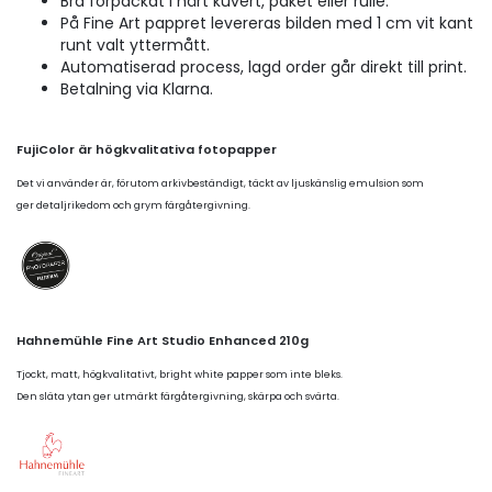
Bra förpackat i hårt kuvert, paket eller rulle.
På Fine Art pappret levereras bilden med 1 cm vit kant
runt valt yttermått.
Automatiserad process, lagd order går direkt till print.
Betalning via Klarna.
FujiColor är högkvalitativa fotopapper
Det vi använder är, förutom arkivbeständigt, täckt av ljuskänslig emulsion som
ger detaljrikedom och grym färgåtergivning.
Hahnemühle Fine Art Studio Enhanced 210g
Tjockt, matt, högkvalitativt, bright white papper som inte bleks.
Den släta ytan ger utmärkt färgåtergivning, skärpa och svärta.