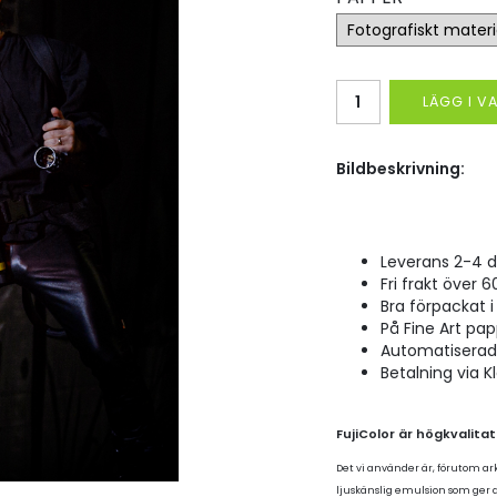
LÄGG I 
Bildbeskrivning:
Leverans 2-4 d
Fri frakt över 6
Bra förpackat i 
På Fine Art pap
Automatiserad p
Betalning via K
FujiColor är högkvalita
Det vi använder är, förutom ar
ljuskänslig emulsion som ger