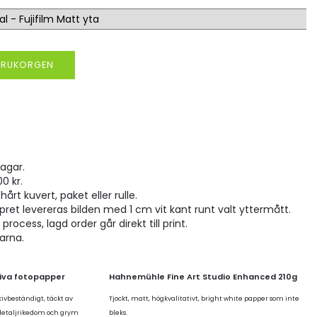
VARUKORGEN
agar.
00 kr.
hårt kuvert, paket eller rulle.
pret levereras bilden med 1 cm vit kant runt valt yttermått.
rocess, lagd order går direkt till print.
larna.
tiva fotopapper
Hahnemühle Fine Art Studio Enhanced 210g
kivbeständigt, täckt av
Tjockt, matt, högkvalitativt, bright white papper som inte
 detaljrikedom och grym
bleks.