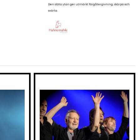
Den släta ytan ger utmärkt färgåtergivning, skärpa och
svärta.