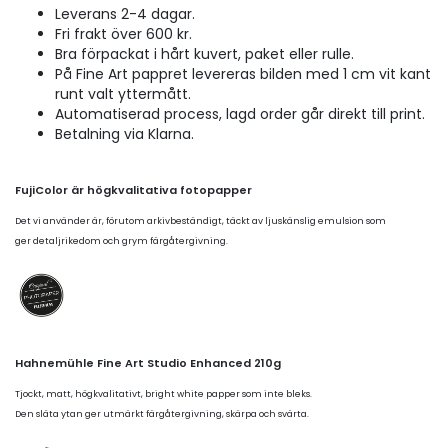
Leverans 2-4 dagar.
Fri frakt över 600 kr.
Bra förpackat i hårt kuvert, paket eller rulle.
På Fine Art pappret levereras bilden med 1 cm vit kant
runt valt yttermått.
Automatiserad process, lagd order går direkt till print.
Betalning via Klarna.
FujiColor är högkvalitativa fotopapper
Det vi använder är, förutom arkivbeständigt, täckt av ljuskänslig emulsion som
ger detaljrikedom och grym färgåtergivning.
Hahnemühle Fine Art Studio Enhanced 210g
Tjockt, matt, högkvalitativt, bright white papper som inte bleks.
Den släta ytan ger utmärkt färgåtergivning, skärpa och svärta.