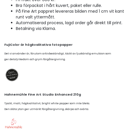
Bra förpackat i hårt kuvert, paket eller rulle.
På Fine Art pappret levereras bilden med 1 cm vit kant
runt valt yttermått.
Automatiserad process, lagd order går direkt till print.
Betalning via Klarna.
FujiColor är högkvalitativa fotopapper
Det vi använder är, förutom arkivbeständigt, täckt av ljuskänslig emulsion som
ger detaljrikedom och grym färgåtergivning.
Hahnemühle Fine Art Studio Enhanced 210g
Tjockt, matt, högkvalitativt, bright white papper som inte bleks.
Den släta ytan ger utmärkt färgåtergivning, skärpa och svärta.