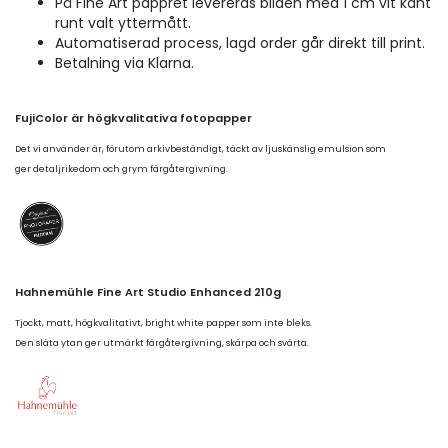
På Fine Art pappret levereras bilden med 1 cm vit kant
runt valt yttermått.
Automatiserad process, lagd order går direkt till print.
Betalning via Klarna.
FujiColor är högkvalitativa fotopapper
Det vi använder är, förutom arkivbeständigt, täckt av ljuskänslig emulsion som
ger detaljrikedom och grym färgåtergivning.
Hahnemühle Fine Art Studio Enhanced 210g
Tjockt, matt, högkvalitativt, bright white papper som inte bleks.
Den släta ytan ger utmärkt färgåtergivning, skärpa och svärta.