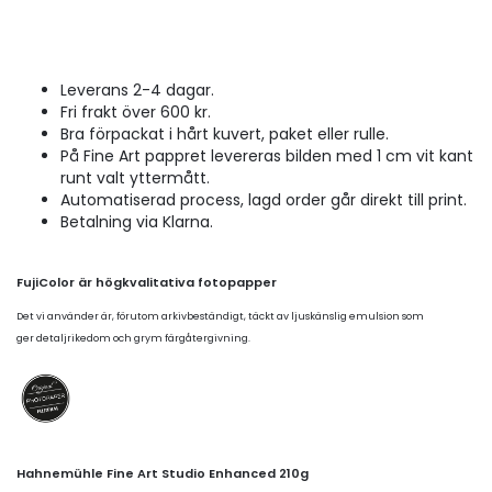
Leverans 2-4 dagar.
Fri frakt över 600 kr.
Bra förpackat i hårt kuvert, paket eller rulle.
På Fine Art pappret levereras bilden med 1 cm vit kant
runt valt yttermått.
Automatiserad process, lagd order går direkt till print.
Betalning via Klarna.
FujiColor är högkvalitativa fotopapper
Det vi använder är, förutom arkivbeständigt, täckt av ljuskänslig emulsion som
ger detaljrikedom och grym färgåtergivning.
Hahnemühle Fine Art Studio Enhanced 210g