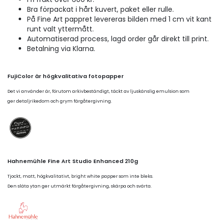
Bra förpackat i hårt kuvert, paket eller rulle.
På Fine Art pappret levereras bilden med 1 cm vit kant
runt valt yttermått.
Automatiserad process, lagd order går direkt till print.
Betalning via Klarna.
FujiColor är högkvalitativa fotopapper
Det vi använder är, förutom arkivbeständigt, täckt av ljuskänslig emulsion som
ger detaljrikedom och grym färgåtergivning.
Hahnemühle Fine Art Studio Enhanced 210g
Tjockt, matt, högkvalitativt, bright white papper som inte bleks.
Den släta ytan ger utmärkt färgåtergivning, skärpa och svärta.