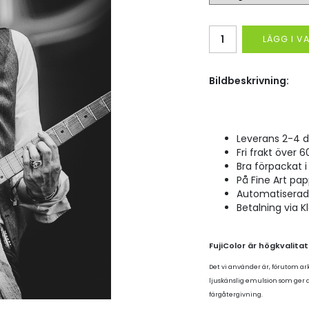
LÄGG I 
Bildbeskrivning:
Leverans 2-4 d
Fri frakt över 6
Bra förpackat i 
På Fine Art pap
Automatiserad p
Betalning via K
FujiColor är högkvalita
Det vi använder är, förutom ar
ljuskänslig emulsion som ger
färgåtergivning.