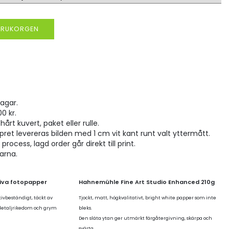
VARUKORGEN
agar.
00 kr.
hårt kuvert, paket eller rulle.
pret levereras bilden med 1 cm vit kant runt valt yttermått.
rocess, lagd order går direkt till print.
larna.
tiva fotopapper
Hahnemühle Fine Art Studio Enhanced 210g
kivbeständigt, täckt av
Tjockt, matt, högkvalitativt, bright white papper som inte
 detaljrikedom och grym
bleks.
Den släta ytan ger utmärkt färgåtergivning, skärpa och
svärta.