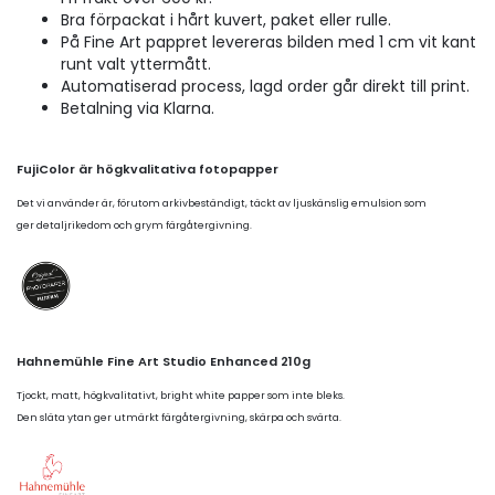
Bra förpackat i hårt kuvert, paket eller rulle.
På Fine Art pappret levereras bilden med 1 cm vit kant
runt valt yttermått.
Automatiserad process, lagd order går direkt till print.
Betalning via Klarna.
FujiColor är högkvalitativa fotopapper
Det vi använder är, förutom arkivbeständigt, täckt av ljuskänslig emulsion som
ger detaljrikedom och grym färgåtergivning.
Hahnemühle Fine Art Studio Enhanced 210g
Tjockt, matt, högkvalitativt, bright white papper som inte bleks.
Den släta ytan ger utmärkt färgåtergivning, skärpa och svärta.