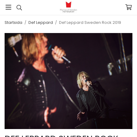
Startsida
/
Def Leppard
/
Def Leppard Sweden Rock 2019