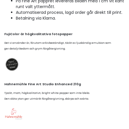
På Fine Art pappret levereras bilden med 1 cm vit kant
runt valt yttermått.
Automatiserad process, lagd order går direkt till print.
Betalning via Klarna.
FujiColor är högkvalitativa fotopapper
Det vi använder är, förutom arkivbeständigt, täckt av ljuskänslig emulsion som
ger detaljrikedom och grym färgåtergivning.
Hahnemühle Fine Art Studio Enhanced 210g
Tjockt, matt, högkvalitativt, bright white papper som inte bleks.
Den släta ytan ger utmärkt färgåtergivning, skärpa och svärta.