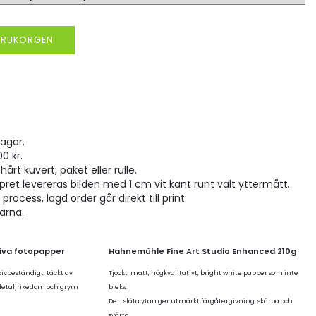
VARUKORGEN
agar.
00 kr.
hårt kuvert, paket eller rulle.
pret levereras bilden med 1 cm vit kant runt valt yttermått.
rocess, lagd order går direkt till print.
larna.
tiva fotopapper
Hahnemühle Fine Art Studio Enhanced 210g
kivbeständigt, täckt av
Tjockt, matt, högkvalitativt, bright white papper som inte
 detaljrikedom och grym
bleks.
Den släta ytan ger utmärkt färgåtergivning, skärpa och
svärta.