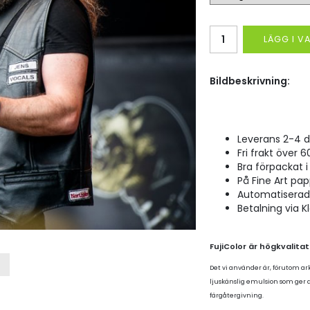
LÄGG I 
Bildbeskrivning:
Leverans 2-4 d
Fri frakt över 6
Bra förpackat i 
På Fine Art pap
Automatiserad p
Betalning via K
FujiColor är högkvalita
Det vi använder är, förutom ar
ljuskänslig emulsion som ger
färgåtergivning.