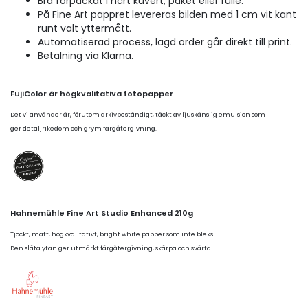
Bra förpackat i hårt kuvert, paket eller rulle.
På Fine Art pappret levereras bilden med 1 cm vit kant
runt valt yttermått.
Automatiserad process, lagd order går direkt till print.
Betalning via Klarna.
FujiColor är högkvalitativa fotopapper
Det vi använder är, förutom arkivbeständigt, täckt av ljuskänslig emulsion som
ger detaljrikedom och grym färgåtergivning.
Hahnemühle Fine Art Studio Enhanced 210g
Tjockt, matt, högkvalitativt, bright white papper som inte bleks.
Den släta ytan ger utmärkt färgåtergivning, skärpa och svärta.