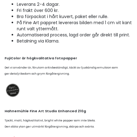
Leverans 2-4 dagar.
Fri frakt över 600 kr.
Bra förpackat i hårt kuvert, paket eller rulle.
På Fine Art pappret levereras bilden med 1 cm vit kant
runt valt yttermått.
Automatiserad process, lagd order går direkt till print.
Betalning via Klarna.
FujiColor är högkvalitativa fotopapper
Det vi använder är, förutom arkivbeständigt, täckt av ljuskänslig emulsion som
ger detaljrikedom och grym färgåtergivning.
Hahnemühle Fine Art Studio Enhanced 210g
Tjockt, matt, högkvalitativt, bright white papper som inte bleks.
Den släta ytan ger utmärkt färgåtergivning, skärpa och svärta.