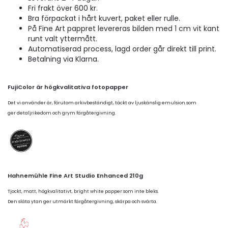
Fri frakt över 600 kr.
Bra förpackat i hårt kuvert, paket eller rulle.
På Fine Art pappret levereras bilden med 1 cm vit kant
runt valt yttermått.
Automatiserad process, lagd order går direkt till print.
Betalning via Klarna.
FujiColor är högkvalitativa fotopapper
Det vi använder är, förutom arkivbeständigt, täckt av ljuskänslig emulsion som
ger detaljrikedom och grym färgåtergivning.
Hahnemühle Fine Art Studio Enhanced 210g
Tjockt, matt, högkvalitativt, bright white papper som inte bleks.
Den släta ytan ger utmärkt färgåtergivning, skärpa och svärta.