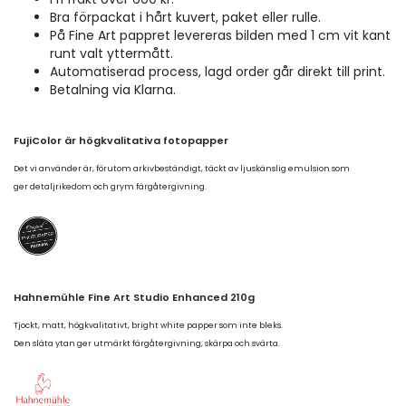
Bra förpackat i hårt kuvert, paket eller rulle.
På Fine Art pappret levereras bilden med 1 cm vit kant
runt valt yttermått.
Automatiserad process, lagd order går direkt till print.
Betalning via Klarna.
FujiColor är högkvalitativa fotopapper
Det vi använder är, förutom arkivbeständigt, täckt av ljuskänslig emulsion som
ger detaljrikedom och grym färgåtergivning.
Hahnemühle Fine Art Studio Enhanced 210g
Tjockt, matt, högkvalitativt, bright white papper som inte bleks.
Den släta ytan ger utmärkt färgåtergivning, skärpa och svärta.