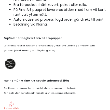
Bra förpackat i hårt kuvert, paket eller rulle.
På Fine Art pappret levereras bilden med 1 cm vit kant
runt valt yttermått.
Automatiserad process, lagd order går direkt till print.
Betalning via Klarna.
FujiColor är högkvalitativa fotopapper
Det vi använder är, förutom arkivbeständigt, täckt av ljuskänslig emulsion som
ger detaljrikedom och grym färgåtergivning.
Hahnemühle Fine Art Studio Enhanced 210g
Tjockt, matt, högkvalitativt, bright white papper som inte bleks.
Den släta ytan ger utmärkt färgåtergivning, skärpa och svärta.