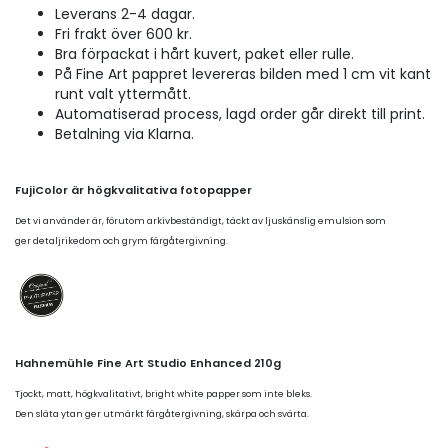
Leverans 2-4 dagar.
Fri frakt över 600 kr.
Bra förpackat i hårt kuvert, paket eller rulle.
På Fine Art pappret levereras bilden med 1 cm vit kant
runt valt yttermått.
Automatiserad process, lagd order går direkt till print.
Betalning via Klarna.
FujiColor är högkvalitativa fotopapper
Det vi använder är, förutom arkivbeständigt, täckt av ljuskänslig emulsion som
ger detaljrikedom och grym färgåtergivning.
Hahnemühle Fine Art Studio Enhanced 210g
Tjockt, matt, högkvalitativt, bright white papper som inte bleks.
Den släta ytan ger utmärkt färgåtergivning, skärpa och svärta.