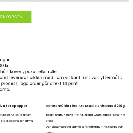
VARUKORGEN
agar.
00 kr.
hårt kuvert, paket eller rulle.
pret levereras bilden med 1 cm vit kant runt valt yttermått.
rocess, lagd order går direkt till print.
larna.
tiva fotopapper
Hahnemühle Fine Art Studio Enhanced 210g
kivbeständigt, täckt av
Tjockt, matt, högkvalitativt, bright white papper som inte
 detaljrikedom och grym
bleks.
Den släta ytan ger utmärkt färgåtergivning, skärpa och
svärta.