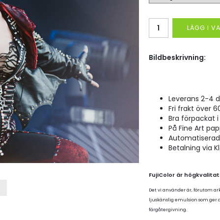
LÄGG I 
Bildbeskrivning:
Leverans 2-4 d
Fri frakt över 6
Bra förpackat i 
På Fine Art pap
Automatiserad p
Betalning via K
FujiColor är högkvalita
Det vi använder är, förutom ar
ljuskänslig emulsion som ger
färgåtergivning.