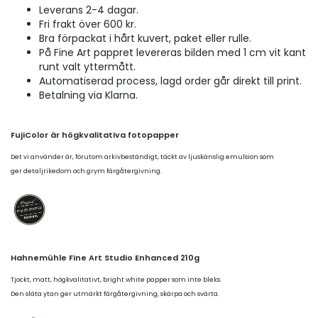
Leverans 2-4 dagar.
Fri frakt över 600 kr.
Bra förpackat i hårt kuvert, paket eller rulle.
På Fine Art pappret levereras bilden med 1 cm vit kant
runt valt yttermått.
Automatiserad process, lagd order går direkt till print.
Betalning via Klarna.
FujiColor är högkvalitativa fotopapper
Det vi använder är, förutom arkivbeständigt, täckt av ljuskänslig emulsion som
ger detaljrikedom och grym färgåtergivning.
Hahnemühle Fine Art Studio Enhanced 210g
Tjockt, matt, högkvalitativt, bright white papper som inte bleks.
Den släta ytan ger utmärkt färgåtergivning, skärpa och svärta.