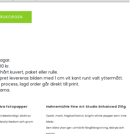
VARUKORGEN
agar.
00 kr.
hårt kuvert, paket eller rulle.
pret levereras bilden med 1 cm vit kant runt valt yttermått.
rocess, lagd order går direkt till print.
larna.
tiva fotopapper
Hahnemühle Fine Art Studio Enhanced 210g
kivbeständigt, täckt av
Tjockt, matt, högkvalitativt, bright white papper som inte
 detaljrikedom och grym
bleks.
Den släta ytan ger utmärkt färgåtergivning, skärpa och
svärta.