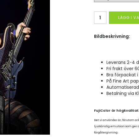
LÄGG I 
Bildbeskrivning:
Leverans 2-4 d
Fri frakt över 6
Bra förpackat i 
På Fine Art pap
Automatiserad p
Betalning via K
FujiColor är högkvalita
Det vi använder är, förutom ar
ljuskänslig emulsion som ger
färgåtergivning.