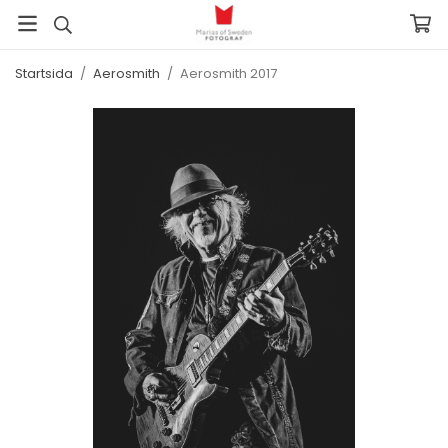
Startsida
/
Aerosmith
/
Aerosmith 2017