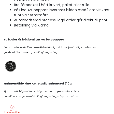
Bra förpackat i hårt kuvert, paket eller rulle.
På Fine Art pappret levereras bilden med 1 cm vit kant
runt valt yttermått.
Automatiserad process, lagd order går direkt till print.
Betalning via Klarna.
FujiColor är högkvalitativa fotopapper
Det vi använder är, förutom arkivbeständigt, täckt av ljuskänslig emulsion som
ger detaljrikedom och grym färgåtergivning.
Hahnemühle Fine Art Studio Enhanced 210g
Tjockt, matt, högkvalitativt, bright white papper som inte bleks.
Den släta ytan ger utmärkt färgåtergivning, skärpa och svärta.