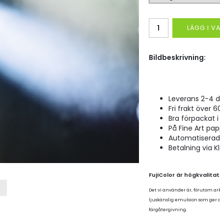
LÄGG I 
Bildbeskrivning:
Leverans 2-4 d
Fri frakt över 6
Bra förpackat i 
På Fine Art pap
Automatiserad p
Betalning via K
FujiColor är högkvalita
Det vi använder är, förutom ar
ljuskänslig emulsion som ger
färgåtergivning.