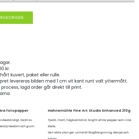
VARUKORGEN
agar.
00 kr.
hårt kuvert, paket eller rulle.
pret levereras bilden med 1 cm vit kant runt valt yttermått.
rocess, lagd order går direkt till print.
larna.
tiva fotopapper
Hahnemühle Fine Art Studio Enhanced 210g
kivbeständigt, täckt av
Tjockt, matt, högkvalitativt, bright white papper som inte
 detaljrikedom och grym
bleks.
Den släta ytan ger utmärkt färgåtergivning, skärpa och
svärta.