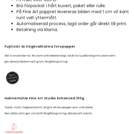
Bra förpackat i hårt kuvert, paket eller rulle.
På Fine Art pappret levereras bilden med 1 cm vit kant
runt valt yttermått.
Automatiserad process, lagd order går direkt till print.
Betalning via Klarna.
FujiColor är högkvalitativa fotopapper
Det vi använder är, förutom arkivbeständigt, täckt av ljuskänslig emulsion som
ger detaljrikedom och grym färgåtergivning.
Hahnemühle Fine Art Studio Enhanced 210g
Tjockt, matt, högkvalitativt, bright white papper som inte bleks.
Den släta ytan ger utmärkt färgåtergivning, skärpa och svärta.