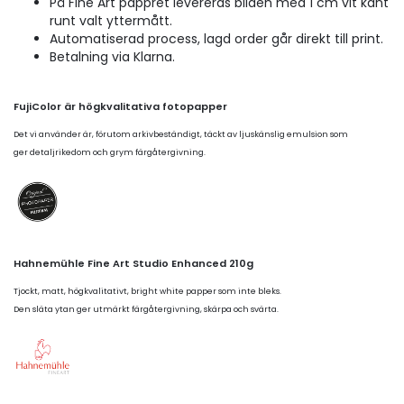
På Fine Art pappret levereras bilden med 1 cm vit kant
runt valt yttermått.
Automatiserad process, lagd order går direkt till print.
Betalning via Klarna.
FujiColor är högkvalitativa fotopapper
Det vi använder är, förutom arkivbeständigt, täckt av ljuskänslig emulsion som
ger detaljrikedom och grym färgåtergivning.
Hahnemühle Fine Art Studio Enhanced 210g
Tjockt, matt, högkvalitativt, bright white papper som inte bleks.
Den släta ytan ger utmärkt färgåtergivning, skärpa och svärta.