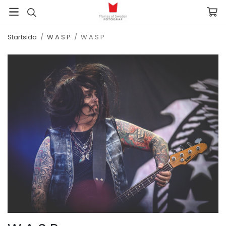
Startsida
/
W A S P
/
W A S P