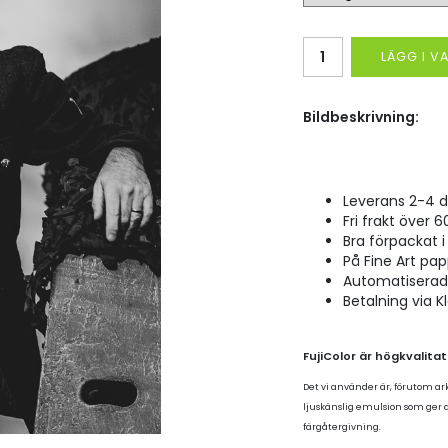
LÄGG I 
Bildbeskrivning:
Leverans 2-4 d
Fri frakt över 6
Bra förpackat i 
På Fine Art pap
Automatiserad p
Betalning via K
FujiColor är högkvalita
Det vi använder är, förutom ar
ljuskänslig emulsion som ger
färgåtergivning.