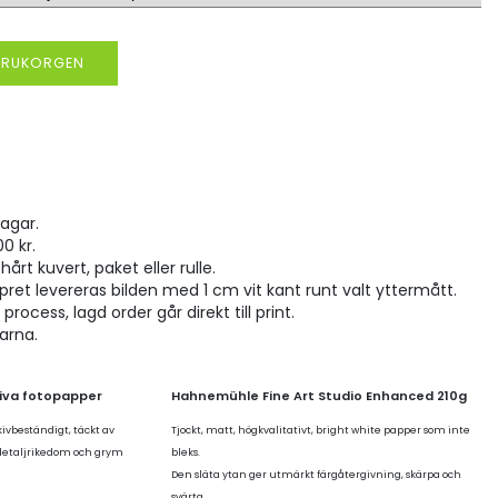
VARUKORGEN
agar.
00 kr.
hårt kuvert, paket eller rulle.
pret levereras bilden med 1 cm vit kant runt valt yttermått.
rocess, lagd order går direkt till print.
larna.
tiva fotopapper
Hahnemühle Fine Art Studio Enhanced 210g
kivbeständigt, täckt av
Tjockt, matt, högkvalitativt, bright white papper som inte
 detaljrikedom och grym
bleks.
Den släta ytan ger utmärkt färgåtergivning, skärpa och
svärta.